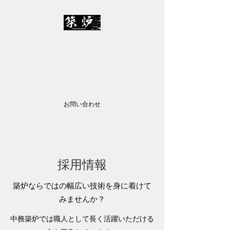
株式会社中務築炉
✉
info@nakatsukasa-c.jp
TEL：045-435-2557
お問い合わせ
採用情報
築炉ならではの幅広い技術を身に着けて
みませんか？
中務築炉では職人として長く活躍いただける