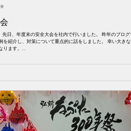
1分
会
。 先日、年度末の安全大会を社内で行いました。 昨年のブロ
例を紹介し、対策について重点的に話をしました。 幸い大き
ります。...