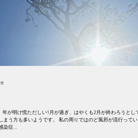
1分
 年が明け慌ただしい1月が過ぎ、はやくも2月が終わろうとし
しまう方も多いようです。 私の周りではのど風邪が流行ってい
症...