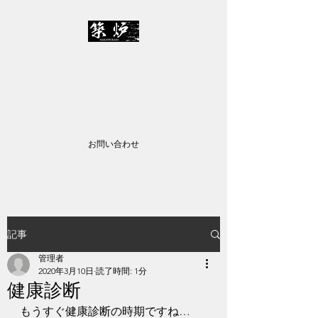
株式会社中務築炉
✉
info@nakatsukasa-c.jp
TEL：045-435-2557
お問い合わせ
記事
管理者
2020年3月10日
読了時間: 1分
健康診断
もうすぐ健康診断の時期ですね…